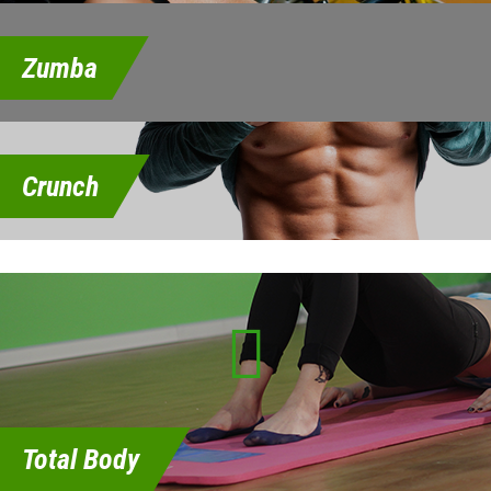
Zumba
Crunch

Total Body